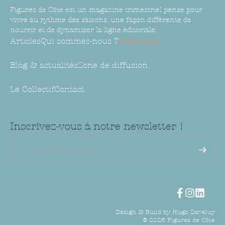
Figures de Côte est un magazine trimestriel pensé pour
vivre au rythme des saisons, une façon différente de
nourrir et de dynamiser la ligne éditoriale.
Articles
Qui sommes-nous ?
Magazines
Blog & actualités
Zone de diffusion
Le Collectif
Contact
Inscrivez-vous à notre newsletter !
Design & Build by Hugo Daveluy
©
2026
Figures de Côte