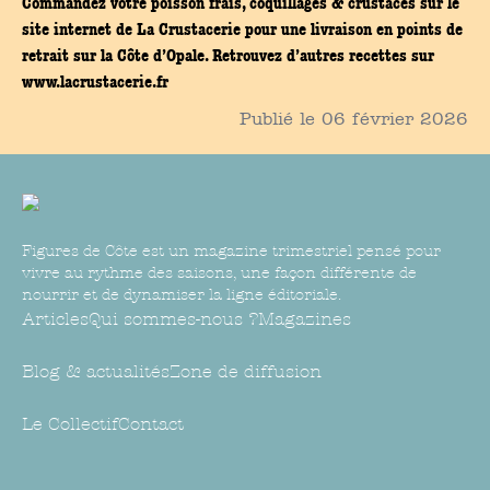
Commandez votre poisson frais, coquillages & crustacés sur le
site internet de La Crustacerie pour une livraison en points de
retrait sur la Côte d’Opale. Retrouvez d’autres recettes sur
www.lacrustacerie.fr
Publié le
06 février 2026
Figures de Côte est un magazine trimestriel pensé pour
vivre au rythme des saisons, une façon différente de
nourrir et de dynamiser la ligne éditoriale.
Articles
Qui sommes-nous ?
Magazines
Blog & actualités
Zone de diffusion
Le Collectif
Contact