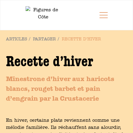
ARTICLES /
PARTAGER
/
RECETTE D’HIVER
Recette d’hiver
Minestrone d’hiver aux haricots
blancs, rouget barbet et pain
d’engrain par la Crustacerie
En hiver, certains plats reviennent comme une
mélodie familière. Ils réchauffent sans alourdir,